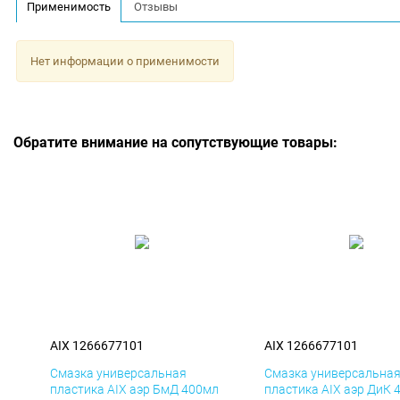
Применимость
Отзывы
Нет информации о применимости
Обратите внимание на сопутствующие товары:
AIX 1266677101
AIX 1266677101
Смазка универсальная
Смазка универсальна
пластика AIX аэр БмД 400мл
пластика AIX аэр ДиК 