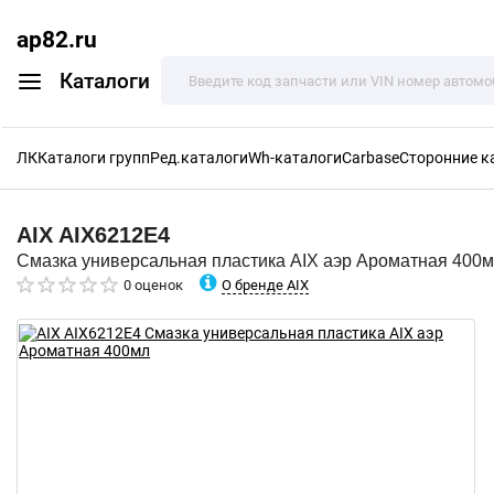
ap82.ru
Каталоги
ЛК
Каталоги групп
Ред.каталоги
Wh-каталоги
Carbase
Сторонние к
AIX
AIX6212E4
Смазка универсальная пластика AIX аэр Ароматная 400
О бренде AIX
0 оценок