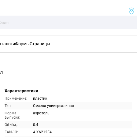
аталоги
Формы
Страницы
мл
Характеристики
Применение:
пластик
Тип:
Смазка универсальная
Форма
аэрозоль
выпуска:
Объём, л:
0.4
EAN-13:
AIX6212E4