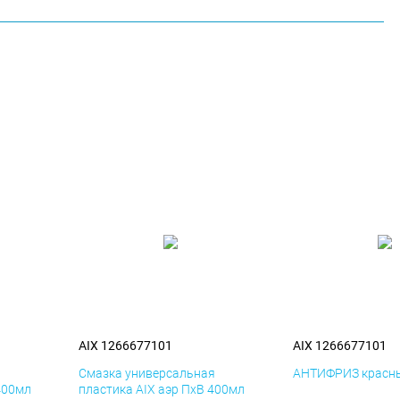
AIX 1266677101
AIX 1266677101
я
Смазка универсальная
АНТИФРИЗ красны
400мл
пластика AIX аэр ПхВ 400мл