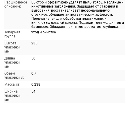
Расширенное
Быстро и эффективно удаляет пыль, грязь, масляные и
описание:
никотиновые загрязнения. Защищает от старения и
выгорания, восстанавливает первоначальную
структуру, обладает антистатическим эффектом.
Предназначен для обработки пластиковых и
виниловых деталей салона. Подходит для молдингов и
бамперов. Обладает приятным ароматом клубники.
Товарная
уход и очистка
группа:
Высота
235
упаковки,
мм:
Длина
50
упаковки,
мм:
Объем
0.7
упаковки, л:
Масса, кг:
0.238
Ширина
54
упаковки,
мм: